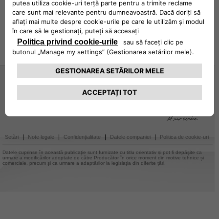
REGISTRU
|
|
|
|
Setări
Note legale
Confidențialitate
Datele companiei
Politica de cookie-uri
Datele cuprinse în această publicație sunt furnizate cu titlu orientativ și pot fi depășite ca
urmare a modificărilor adoptate de către Producător în orice moment din motive tehnice și
comerciale, precum și ca urmare a adaptărilor la legislația din diferite țări.