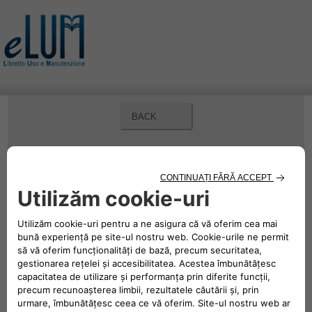
BACK
ÎNREGISTREAZĂ-TE LA eLUM
ATENȚIE: dacă aveți deja un cont aparținând unui site de
grup FCA, introduceți acreditările și accesați direct eLUM